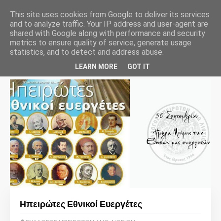
This site uses cookies from Google to deliver its services
and to analyze traffic. Your IP address and user-agent are
shared with Google along with performance and security
metrics to ensure quality of service, generate usage
statistics, and to detect and address abuse.
Προβολή αναρτήσεων από Σεπτέμβριος, 2022
Προβολή όλων
LEARN MORE
GOT IT
Ηπειρώτες Εθνικοί Ευεργέτες