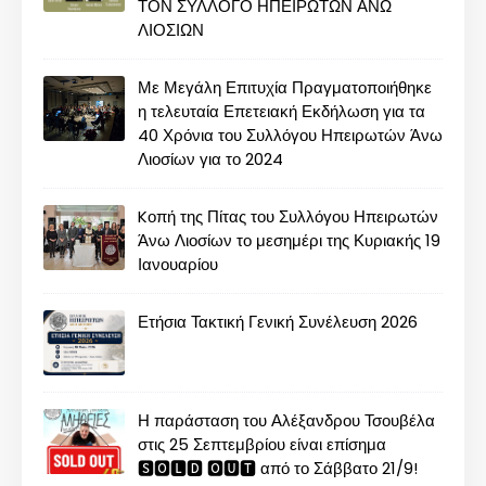
ΤΟΝ ΣΥΛΛΟΓΟ ΗΠΕΙΡΩΤΩΝ ΑΝΩ
ΛΙΟΣΙΩΝ
Με Μεγάλη Επιτυχία Πραγματοποιήθηκε
η τελευταία Επετειακή Εκδήλωση για τα
40 Χρόνια του Συλλόγου Ηπειρωτών Άνω
Λιοσίων για το 2024
Kοπή της Πίτας του Συλλόγου Ηπειρωτών
Άνω Λιοσίων το μεσημέρι της Κυριακής 19
Ιανουαρίου
Ετήσια Τακτική Γενική Συνέλευση 2026
Η παράσταση του Αλέξανδρου Τσουβέλα
στις 25 Σεπτεμβρίου είναι επίσημα
🆂🅾🅻🅳 🅾🆄🆃 από το Σάββατο 21/9!