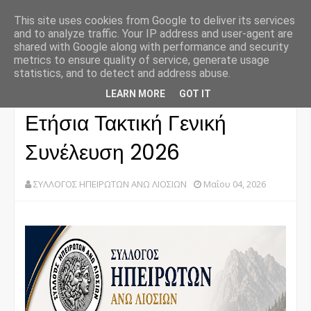
This site uses cookies from Google to deliver its services
and to analyze traffic. Your IP address and user-agent are
shared with Google along with performance and security
metrics to ensure quality of service, generate usage
statistics, and to detect and address abuse.
Αρχική σελίδα
Ετήσια Τακτική Γενική Συνέλευση 2026
LEARN MORE
GOT IT
Ετήσια Τακτική Γενική
Συνέλευση 2026
ΣΥΛΛΟΓΟΣ ΗΠΕΙΡΩΤΩΝ ΑΝΩ ΛΙΟΣΙΩΝ
Μαΐου 04, 2026