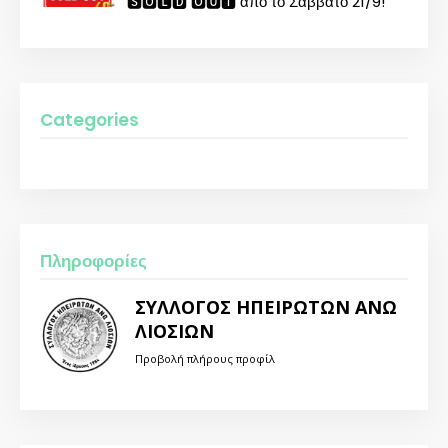
🆂🅾🅻🅳 🅾🆄🆃 από το Σάββατο 21/9!
Categories
Πληροφορίες
ΣΥΛΛΟΓΟΣ ΗΠΕΙΡΩΤΩΝ ΑΝΩ
ΛΙΟΣΙΩΝ
Προβολή πλήρους προφίλ