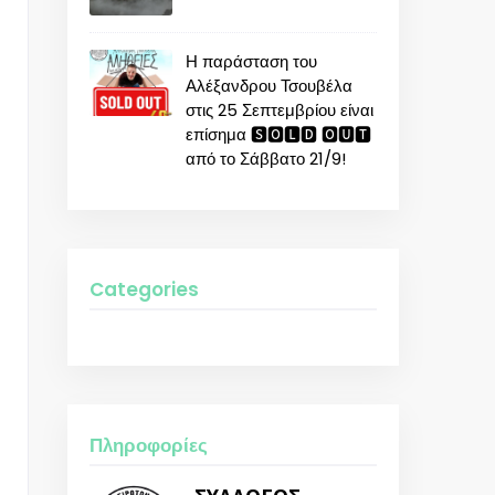
Η παράσταση του
Αλέξανδρου Τσουβέλα
στις 25 Σεπτεμβρίου είναι
επίσημα 🆂🅾🅻🅳 🅾🆄🆃
από το Σάββατο 21/9!
Categories
Πληροφορίες