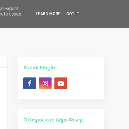
user-agent
erate usage
LEARN MORE
GOT IT
 Άλμπουμ Εκδηλώσεων
Social Plugin
Ο Καίρος στο Δήμο Φύλης